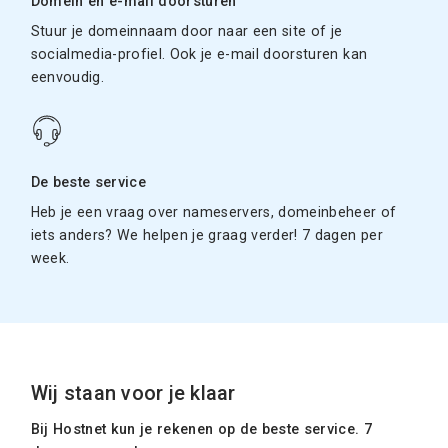
Domein en e-mail doorsturen
Stuur je domeinnaam door naar een site of je
socialmedia-profiel. Ook je e-mail doorsturen kan
eenvoudig.
De beste service
Heb je een vraag over nameservers, domeinbeheer of
iets anders? We helpen je graag verder! 7 dagen per
week.
Wij staan voor je klaar
Bij Hostnet kun je rekenen op de beste service. 7