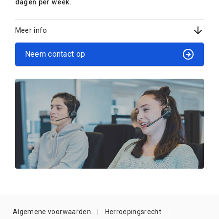
dagen per week.
Meer info
Neem contact op
Algemene voorwaarden
Herroepingsrecht